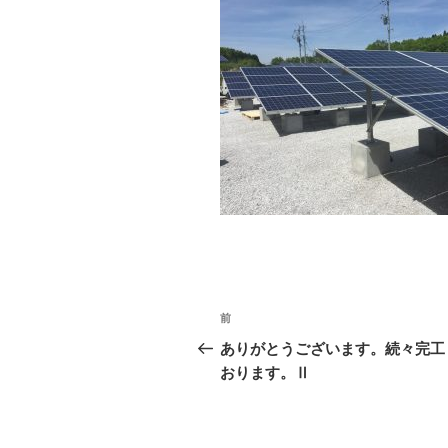
投
過
前
稿
去
ありがとうございます。続々完工
の
おります。Ⅱ
ナ
投
ビ
稿