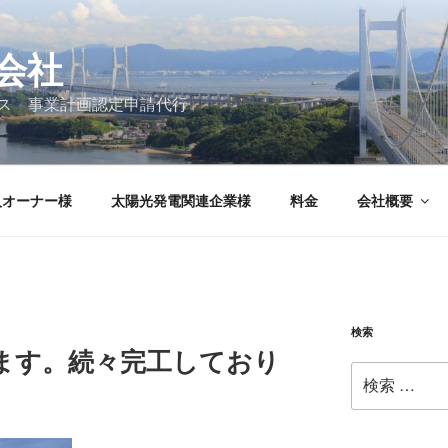
会社
ス 事業計画認定申請代行
人オーナー様
太陽光発電関連企業様
料金
会社概要
検索
ます。続々完工しており
検
索: