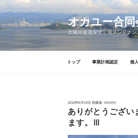
コ
ン
テ
オカユー合同
ン
太陽光発電保守定期メンテナン
ツ
へ
ス
キ
トップ
事業計画認定
個
ッ
プ
投
2018年6月19日
投稿者:
OKAYU
稿
ありがとうござい
日:
ます。Ⅲ