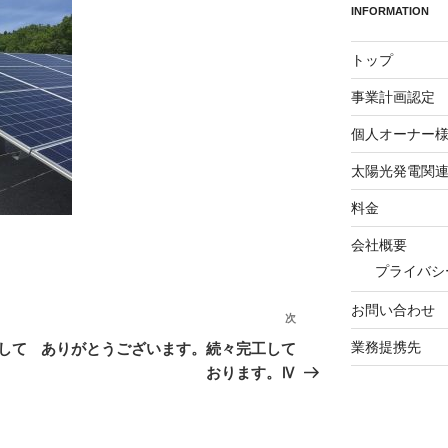
INFORMATION
トップ
事業計画認定
個人オーナー
太陽光発電関
料金
会社概要
プライバシ
お問い合わせ
次
次
の
業務提携先
して
ありがとうございます。続々完工して
投
おります。Ⅳ
稿