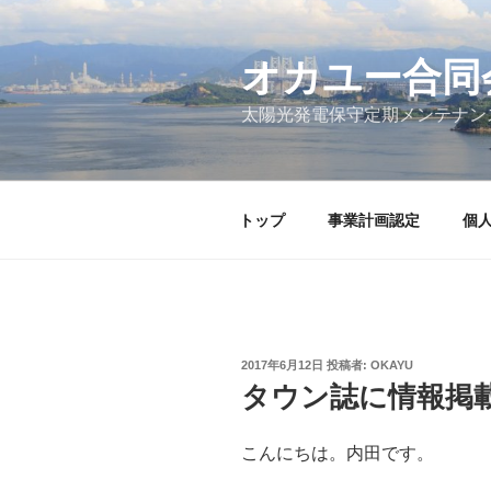
コ
ン
テ
オカユー合同
ン
太陽光発電保守定期メンテナン
ツ
へ
ス
キ
トップ
事業計画認定
個
ッ
プ
投
2017年6月12日
投稿者:
OKAYU
稿
タウン誌に情報掲
日:
こんにちは。内田です。