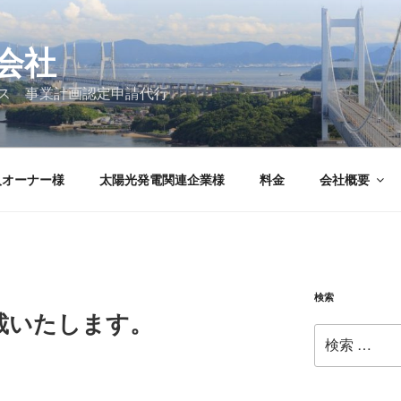
会社
ス 事業計画認定申請代行
人オーナー様
太陽光発電関連企業様
料金
会社概要
検索
載いたします。
検
索: