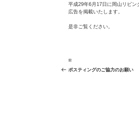
平成29年6月17日に岡山リビ
広告を掲載いたします。
是非ご覧ください。
投
過
前
稿
去
ポスティングのご協力のお願い
の
ナ
投
ビ
稿
ゲ
ー
シ
ョ