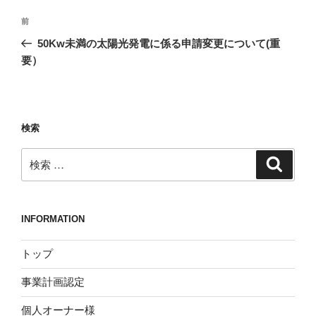
投
過
前
稿
去
50Kw未満の太陽光発電に係る申請変更について(重
ナ
の
要）
ビ
投
稿
ゲ
ー
検索
シ
ョ
検
検
ン
索
索:
INFORMATION
トップ
事業計画認定
個人オーナー様