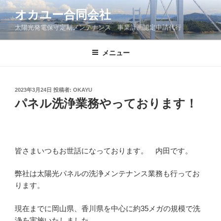
コ
オカユー合同会社
ン
太陽光発電保守定期メンテナンス 事業計画認定申請代行
テ
ン
ツ
メニュー
へ
ス
キ
投
2023年3月24日
投稿者:
OKAYU
稿
ッ
パネル洗浄業務やっております！
日:
プ
皆さまいつもお世話になっております。 内田です。
弊社は太陽光パネルの洗浄メンテナンス業務も行ってお
ります。
現在までに岡山県、香川県を中心に約35メガの規模で洗
浄を実施いたしました。