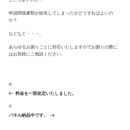
申請関係書類が紛失してしまったがどうすればよいの
か？
などなど・・・。
あらゆるお困りごとに対応いたしますのでお困りの際に
はお気軽にご相談ください。
投
過
前
稿
去
料金を一部改定いたしました。
ナ
の
ビ
投
次
次
稿
ゲ
の
パネル納品中です。
投
ー
稿
シ