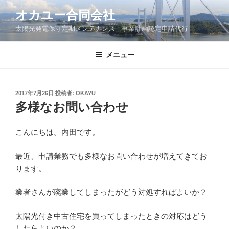
コ
オカユー合同会社
ン
太陽光発電保守定期メンテナンス 事業計画認定申請代行
テ
ン
ツ
メニュー
へ
ス
キ
投
2017年7月26日
投稿者:
OKAYU
稿
ッ
多様なお問い合わせ
日:
プ
こんにちは。内田です。
最近、申請業務でも多様なお問い合わせが増えてきてお
ります。
業者さんが廃業してしまったがどう対処すればよいか？
太陽光付き中古住宅を買ってしまったときの対応はどう
したらよいのか？