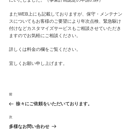
またWEB上にも記載しておりますが、保守・メンテナン
スについてもお客様のご要望により年次点検、緊急駆け
付けなどカスタマイズサービスもご相談させていただき
ますのでお気軽にご相談ください。
詳しくは料金の欄をご覧ください。
宜しくお願い申し上げます。
投
過
前
稿
去
徐々にご依頼をいただいております。
ナ
の
ビ
投
次
次
稿
ゲ
の
多様なお問い合わせ
投
ー