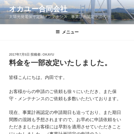
コ
オカユー合同会社
ン
太陽光発電保守定期メンテナンス 事業計画認定申請代行
テ
ン
ツ
メニュー
へ
ス
キ
投
2017年7月5日
投稿者:
OKAYU
稿
ッ
料金を一部改定いたしました。
日:
プ
皆様こんにちは。内田です。
お客様からの申請のご依頼も徐々にいただき、また保
守・メンテナンスのご依頼も多数いただいております。
現在、事業計画認定の申請期日も迫っており、また期日
間際の混雑も予想されますので、お早めに申請依頼をい
ただきましたお客様には早割を適用させていただきこと
にいたしました。（事業計画認定の申請のみ）