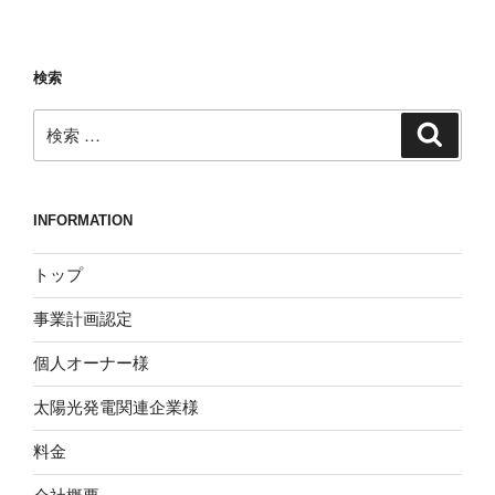
稿
シ
ョ
検索
ン
検
検
索
索:
INFORMATION
トップ
事業計画認定
個人オーナー様
太陽光発電関連企業様
料金